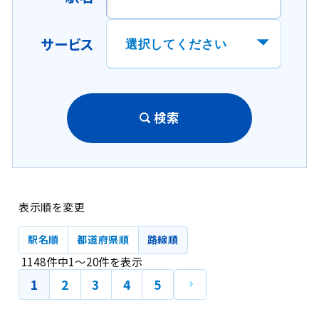
サービス
検索
表示順を変更
駅名順
都道府県順
路線順
1148
件中
1
～
20
件
を表示
次
1
2
3
4
5
の
ペ