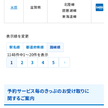
北陸線
米原
滋賀県
琵琶湖線
東海道線
表示順を変更
駅名順
都道府県順
路線順
1148
件中
1
～
20
件
を表示
次
1
2
3
4
5
の
ペ
ー
ジ
予約サービス毎のきっぷのお受け取りに
関するご案内