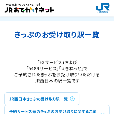
メインコンテンツにスキップ
www.jr-odekake.net
新
規
ウ
イ
ン
きっぷのお受け取り駅一覧
ド
ウ
で
開
き
「EXサービス」および
ま
「5489サービス」「えきねっと」で
す
ご予約されたきっぷをお受け取りいただける
。
JR西日本の駅一覧です
JR西日本きっぷの受け取り駅一覧
予約サービス毎のきっぷのお受け取りに関するご案