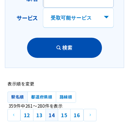
サービス
検索
表示順を変更
駅名順
都道府県順
路線順
359
件中
261
～
280
件
を表示
前
次
12
13
14
15
16
の
の
ペ
ペ