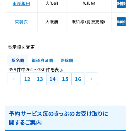
東岸和田
大阪府
阪和線
東羽衣
大阪府
阪和線（羽衣支線）
表示順を変更
駅名順
都道府県順
路線順
359
件中
261
～
280
件
を表示
前
次
12
13
14
15
16
の
の
ペ
ペ
ー
ー
ジ
ジ
予約サービス毎のきっぷのお受け取りに
関するご案内