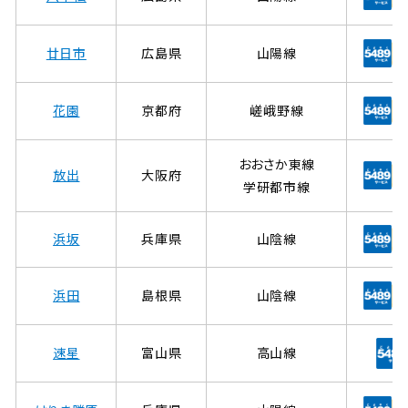
廿日市
広島県
山陽線
花園
京都府
嵯峨野線
おおさか東線
放出
大阪府
学研都市線
浜坂
兵庫県
山陰線
浜田
島根県
山陰線
速星
富山県
高山線