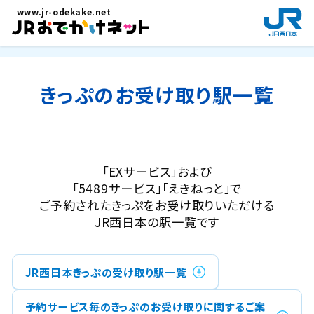
メインコンテンツにスキップ
www.jr-odekake.net
新
規
ウ
イ
ン
きっぷのお受け取り駅一覧
ド
ウ
で
開
き
「EXサービス」および
ま
「5489サービス」「えきねっと」で
す
ご予約されたきっぷをお受け取りいただける
。
JR西日本の駅一覧です
JR西日本きっぷの受け取り駅一覧
予約サービス毎のきっぷのお受け取りに関するご案