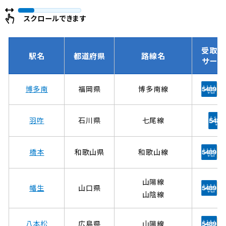
ー
ー
ジ
ジ
スクロールできます
受取可
駅名
都道府県
路線名
サービ
博多南
福岡県
博多南線
羽咋
石川県
七尾線
橋本
和歌山県
和歌山線
山陽線
幡生
山口県
山陰線
八本松
広島県
山陽線