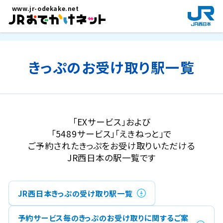
メインコンテンツにスキップ
www.jr-odekake.net
新
規
ウ
イ
ン
きっぷのお受け取り駅一覧
ド
ウ
で
開
き
「EXサービス」および
ま
「5489サービス」「えきねっと」で
す
ご予約されたきっぷをお受け取りいただける
。
JR西日本の駅一覧です
JR西日本きっぷの受け取り駅一覧
予約サービス毎のきっぷのお受け取りに関するご案