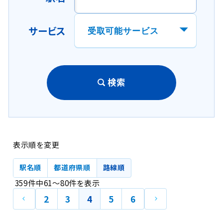
サービス
検索
表示順を変更
駅名順
都道府県順
路線順
359
件中
61
～
80
件
を表示
前
次
2
3
4
5
6
の
の
ペ
ペ