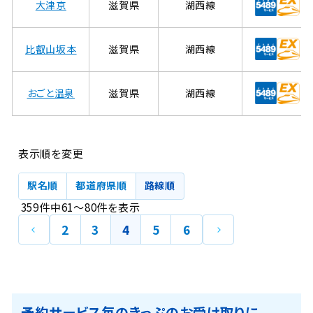
大津京
滋賀県
湖西線
比叡山坂本
滋賀県
湖西線
おごと温泉
滋賀県
湖西線
表示順を変更
駅名順
都道府県順
路線順
359
件中
61
～
80
件
を表示
前
次
2
3
4
5
6
の
の
ペ
ペ
ー
ー
ジ
ジ
予約サービス毎のきっぷのお受け取りに