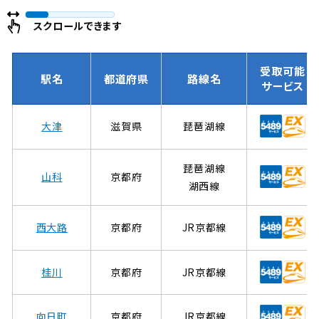
ー
ー
ジ
ジ
スクロールできます
受取可能
駅名
都道府県
路線名
サービス
大津
滋賀県
琵琶湖線
琵琶湖線
山科
京都府
湖西線
西大路
京都府
JR京都線
桂川
京都府
JR京都線
向日町
京都府
JR京都線