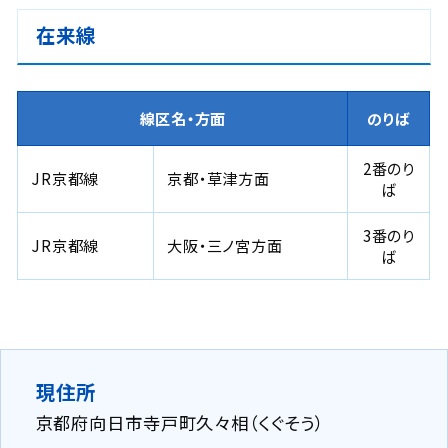
在来線
線区名・方面
のりば
2番のり
JR京都線
京都・草津方面
ば
3番のり
JR京都線
大阪・三ノ宮方面
ば
現住所
京都府向日市寺戸町久々相（くぐそう）