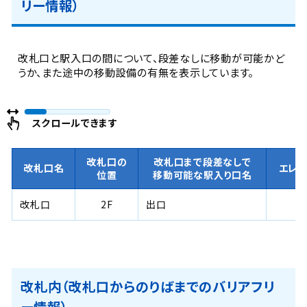
リー情報）
改札口と駅入口の間について、段差なしに移動が可能かど
うか、また途中の移動設備の有無を表示しています。
スクロールできます
改札口の
改札口まで段差なしで
改札口名
エレ
位置
移動可能な駅入り口名
改札口
2F
出口
改札内（改札口からのりばまでのバリアフリ
ー情報）