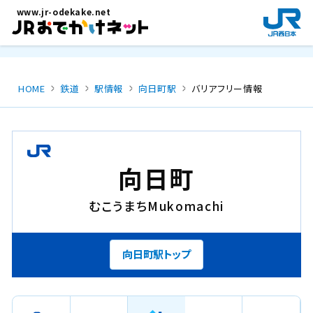
メインコンテンツにスキップ
www.jr-odekake.net
新
規
ウ
イ
ン
HOME
鉄道
駅情報
向日町駅
バリアフリー情報
ド
ウ
で
開
き
向日町
ま
す
むこうまち
Mukomachi
。
向日町駅トップ