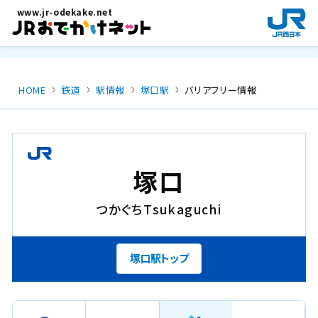
メインコンテンツにスキップ
www.jr-odekake.net
新
規
ウ
イ
ン
HOME
鉄道
駅情報
塚口駅
バリアフリー情報
ド
ウ
で
開
き
塚口
ま
す
つかぐち
Tsukaguchi
。
塚口駅トップ