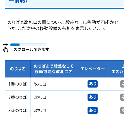
のりばと改札口の間について、段差なしに移動が可能かど
うか、また途中の移動設備の有無を表示しています。
スクロールできます
のりばまで段差なしで
上
のりば名
エレベーター
移動可能な改札口名
エスカレ
あり
な
1番のりば
改札口
あり
な
2番のりば
改札口
あり
な
3番のりば
改札口