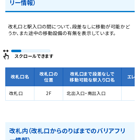
リー情報）
改札口と駅入口の間について、段差なしに移動が可能かど
うか、また途中の移動設備の有無を表示しています。
スクロールできます
改札口の
改札口まで段差なしで
改札口名
エレ
位置
移動可能な駅入り口名
改札口
2F
北出入口・南出入口
改札内（改札口からのりばまでのバリアフリ
ー情報）