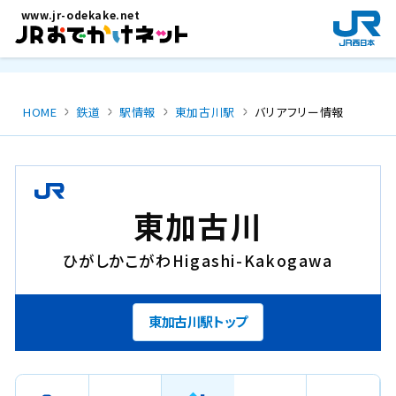
メインコンテンツにスキップ
www.jr-odekake.net
新
規
ウ
イ
ン
HOME
鉄道
駅情報
東加古川駅
バリアフリー情報
ド
ウ
で
開
き
東加古川
ま
す
ひがしかこがわ
Higashi-Kakogawa
。
東加古川駅トップ