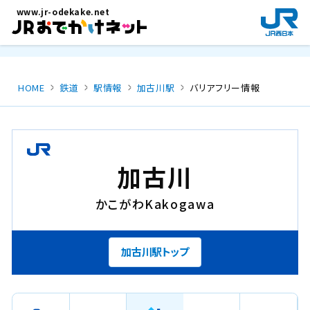
メインコンテンツにスキップ
www.jr-odekake.net
新
規
ウ
イ
ン
HOME
鉄道
駅情報
加古川駅
バリアフリー情報
ド
ウ
で
開
き
加古川
ま
す
かこがわ
Kakogawa
。
加古川駅トップ