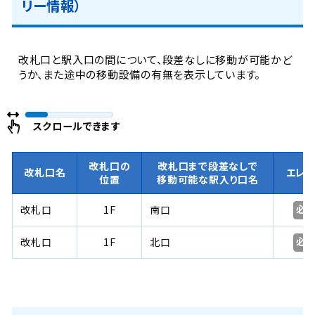
リー情報）
改札口と駅入口の間について、段差なしに移動が可能かど
うか、また途中の移動設備の有無を表示しています。
スクロールできます
改札口の
改札口まで段差なしで
改札口名
エレ
位置
移動可能な駅入り口名
必
改札口
1F
南口
必
改札口
1F
北口