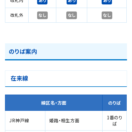
あり
あり
あり
改札内
なし
なし
なし
改札外
のりば案内
在来線
線区名・方面
のりば
1番のり
JR神戸線
姫路・相生方面
ば