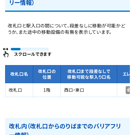
リー情報）
改札口と駅入口の間について、段差なしに移動が可能かど
うか、また途中の移動設備の有無を表示しています。
スクロールできます
改札口の
改札口まで段差なしで
改札口名
エレ
位置
移動可能な駅入り口名
必
改札口
1階
西口・東口
改札内（改札口からのりばまでのバリアフリ
ー情報）