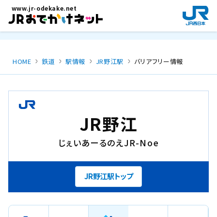
メインコンテンツにスキップ
www.jr-odekake.net
新
規
ウ
イ
ン
HOME
鉄道
駅情報
JR野江駅
バリアフリー情報
ド
ウ
で
開
き
JR野江
ま
す
じぇいあーるのえ
JR-Noe
。
JR野江駅トップ