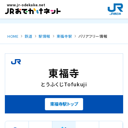
メインコンテンツにスキップ
www.jr-odekake.net
新
規
ウ
イ
ン
HOME
鉄道
駅情報
東福寺駅
バリアフリー情報
ド
ウ
で
開
き
東福寺
ま
す
とうふくじ
Tofukuji
。
東福寺駅トップ