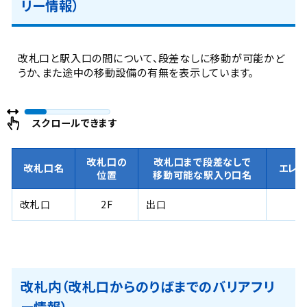
リー情報）
改札口と駅入口の間について、段差なしに移動が可能かど
うか、また途中の移動設備の有無を表示しています。
スクロールできます
改札口の
改札口まで段差なしで
改札口名
エレ
位置
移動可能な駅入り口名
改札口
2F
出口
改札内（改札口からのりばまでのバリアフリ
ー情報）