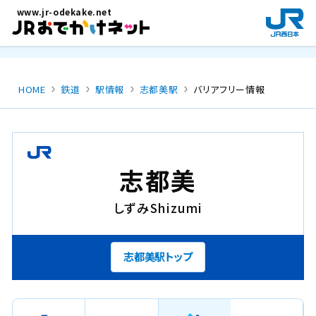
メインコンテンツにスキップ
www.jr-odekake.net
新
規
ウ
イ
ン
HOME
鉄道
駅情報
志都美駅
バリアフリー情報
ド
ウ
で
開
き
志都美
ま
す
しずみ
Shizumi
。
志都美駅トップ