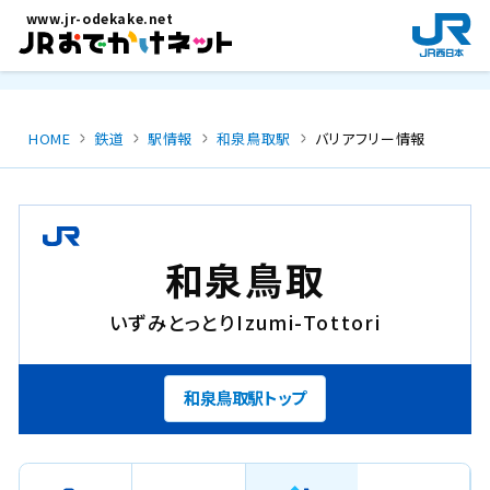
メインコンテンツにスキップ
www.jr-odekake.net
新
規
ウ
イ
ン
HOME
鉄道
駅情報
和泉鳥取駅
バリアフリー情報
ド
ウ
で
開
き
和泉鳥取
ま
す
いずみとっとり
Izumi-Tottori
。
和泉鳥取駅トップ