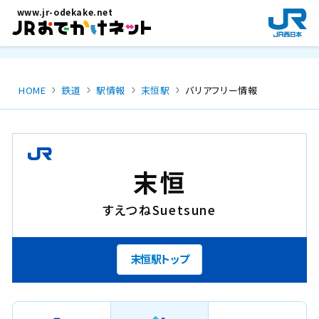
メインコンテンツにスキップ
www.jr-odekake.net
新
規
ウ
イ
ン
HOME
鉄道
駅情報
末恒駅
バリアフリー情報
ド
ウ
で
開
き
末恒
ま
す
すえつね
Suetsune
。
末恒駅トップ