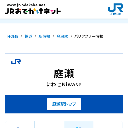
メインコンテンツにスキップ
www.jr-odekake.net
新
規
ウ
イ
ン
HOME
鉄道
駅情報
庭瀬駅
バリアフリー情報
ド
ウ
で
開
き
庭瀬
ま
す
にわせ
Niwase
。
庭瀬駅トップ