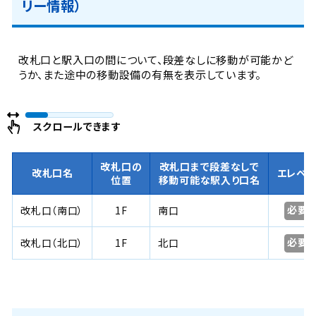
リー情報）
改札口と駅入口の間について、段差なしに移動が可能かど
うか、また途中の移動設備の有無を表示しています。
スクロールできます
改札口の
改札口まで段差なしで
改札口名
エレベ
位置
移動可能な駅入り口名
必要
改札口（南口）
1F
南口
必要
改札口（北口）
1F
北口