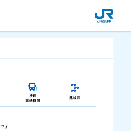
新
規
ウ
イ
ン
ド
ウ
で
開
き
ま
す
。
ー
接続
路線図
交通機関
内です