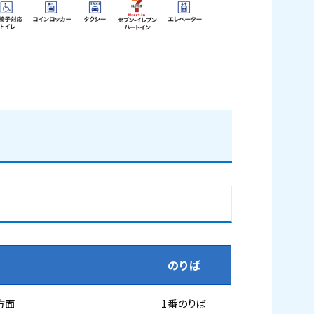
のりば
方面
1番のりば