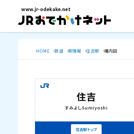
www.jr-odekake.net
HOME
鉄道
駅情報
住吉駅
構内図
住吉
すみよし
Sumiyoshi
住吉駅トップ