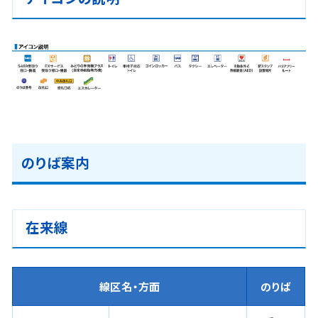
のりば案内
在来線
線区名・方面
のりば