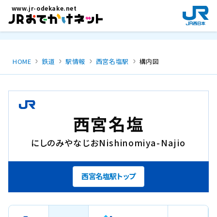
メインコンテンツにスキップ
www.jr-odekake.net
新
規
ウ
イ
ン
HOME
鉄道
駅情報
西宮名塩駅
構内図
ド
ウ
で
開
き
西宮名塩
ま
す
にしのみやなじお
Nishinomiya-Najio
。
西宮名塩駅トップ