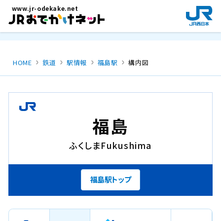
メインコンテンツにスキップ
www.jr-odekake.net
新
規
ウ
イ
ン
HOME
鉄道
駅情報
福島駅
構内図
ド
ウ
で
開
き
福島
ま
す
ふくしま
Fukushima
。
福島駅トップ