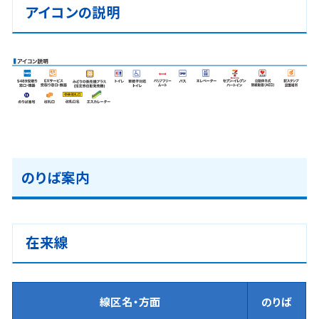
アイコンの説明
のりば案内
在来線
線区名・方面
のりば