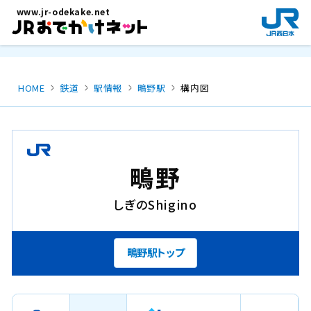
メインコンテンツにスキップ
www.jr-odekake.net
新
規
ウ
イ
ン
HOME
鉄道
駅情報
鴫野駅
構内図
ド
ウ
で
開
き
鴫野
ま
す
しぎの
Shigino
。
鴫野駅トップ