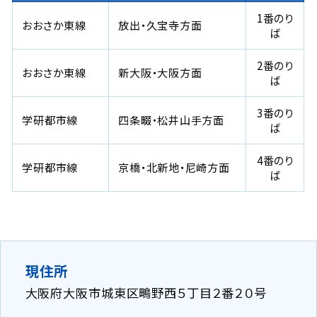
1番のり
おおさか東線
放出・久宝寺方面
ば
2番のり
おおさか東線
新大阪・大阪方面
ば
3番のり
学研都市線
四条畷・松井山手方面
ば
4番のり
学研都市線
京橋・北新地・尼崎方面
ば
現住所
大阪府大阪市城東区鴫野西５丁目２番２０号