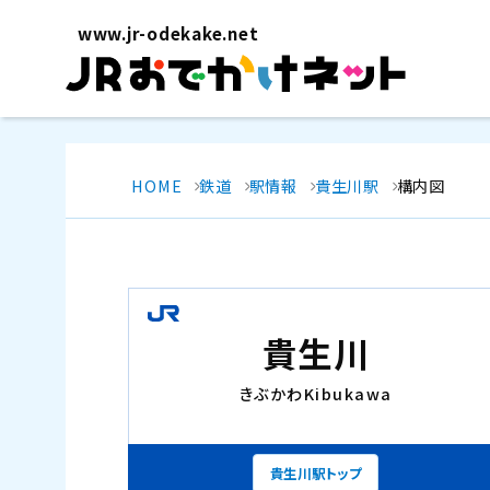
www.jr-odekake.net
HOME
鉄道
駅情報
貴生川駅
構内図
貴生川
きぶかわ
Kibukawa
貴生川駅トップ