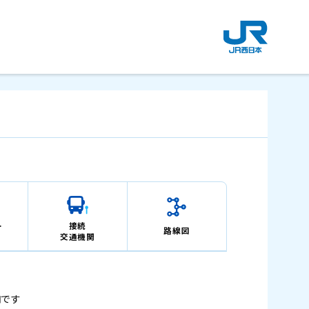
新
規
ウ
イ
ン
ド
ウ
で
開
き
ま
す
。
ー
接続
路線図
交通機関
内です