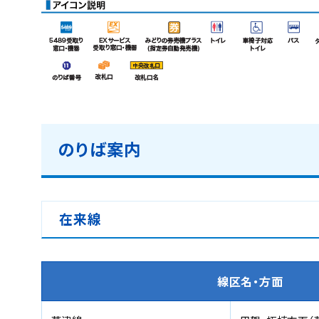
のりば案内
在来線
線区名・方面