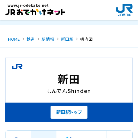
メインコンテンツにスキップ
www.jr-odekake.net
新
規
ウ
イ
ン
HOME
鉄道
駅情報
新田駅
構内図
ド
ウ
で
開
き
新田
ま
す
しんでん
Shinden
。
新田駅トップ