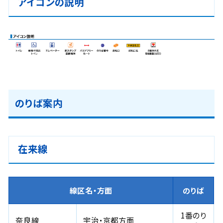
アイコンの説明
のりば案内
在来線
線区名・方面
のりば
1番のり
奈良線
宇治・京都方面