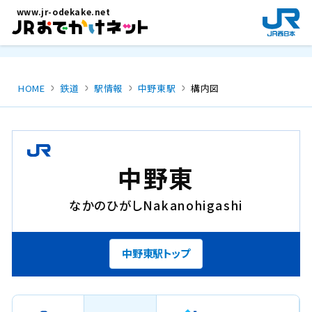
メインコンテンツにスキップ
www.jr-odekake.net
新
規
ウ
イ
ン
HOME
鉄道
駅情報
中野東駅
構内図
ド
ウ
で
開
き
中野東
ま
す
なかのひがし
Nakanohigashi
。
中野東駅トップ