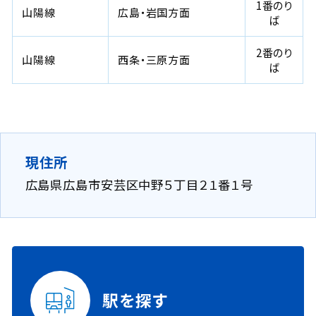
1番のり
山陽線
広島・岩国方面
ば
2番のり
山陽線
西条・三原方面
ば
現住所
広島県広島市安芸区中野５丁目２１番１号
駅を探す