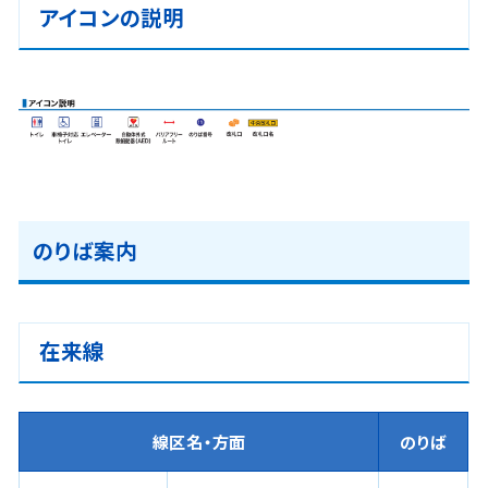
アイコンの説明
のりば案内
在来線
線区名・方面
のりば