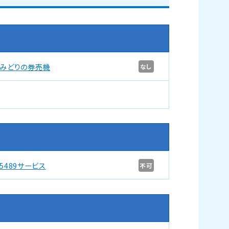
みどりの券売機
なし
5489サービス
不可