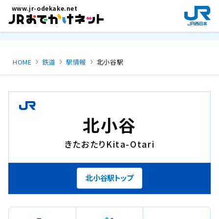
メインコンテンツにスキップ
www.jr-odekake.net
新
規
ウ
イ
ン
HOME
鉄道
駅情報
北小谷駅
ド
ウ
で
開
き
北小谷
ま
す
きたおたり
Kita-Otari
。
北小谷駅トップ