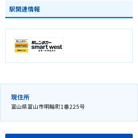
駅関連情報
新
規
ウ
イ
ン
ド
ウ
で
現住所
開
富山県富山市明輪町1番225号
き
ま
す
。