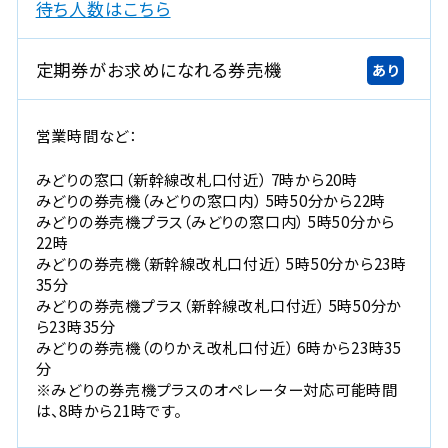
新
待ち人数はこちら
規
ウ
定期券がお求めになれる券売機
あり
イ
ン
ド
営業時間など：
ウ
で
みどりの窓口（新幹線改札口付近） 7時から20時
開
みどりの券売機（みどりの窓口内） 5時50分から22時
みどりの券売機プラス（みどりの窓口内） 5時50分から
き
22時
ま
みどりの券売機（新幹線改札口付近） 5時50分から23時
す
35分
。
みどりの券売機プラス（新幹線改札口付近） 5時50分か
ら23時35分
みどりの券売機（のりかえ改札口付近） 6時から23時35
分
※みどりの券売機プラスのオペレーター対応可能時間
は、8時から21時です。