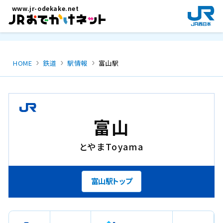
メインコンテンツにスキップ
www.jr-odekake.net
新
規
ウ
イ
ン
HOME
鉄道
駅情報
富山駅
ド
ウ
で
開
き
富山
ま
す
とやま
Toyama
。
富山駅トップ