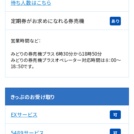
新
待ち人数はこちら
規
ウ
定期券がお求めになれる券売機
あり
イ
ン
ド
営業時間など：
ウ
で
みどりの券売機プラス 6時30分から18時50分
開
みどりの券売機プラスオペレーター対応時間は８：00～
18：50です。
き
ま
す
。
きっぷのお受け取り
EXサービス
可
5489サービス
可