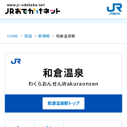
メインコンテンツにスキップ
www.jr-odekake.net
新
規
ウ
イ
ン
HOME
鉄道
駅情報
和倉温泉駅
ド
ウ
で
開
き
和倉温泉
ま
す
わくらおんせん
Wakuraonsen
。
和倉温泉駅トップ