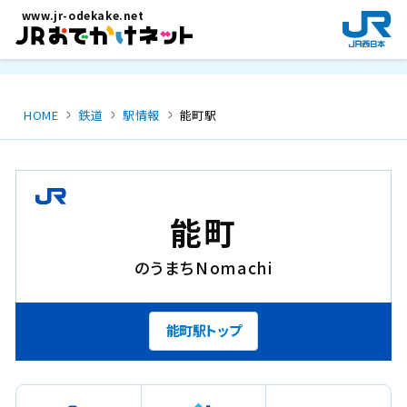
メインコンテンツにスキップ
www.jr-odekake.net
新
規
ウ
イ
ン
HOME
鉄道
駅情報
能町駅
ド
ウ
で
開
き
能町
ま
す
のうまち
Nomachi
。
能町駅トップ