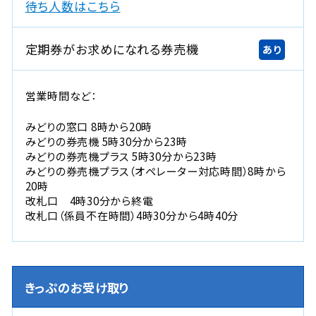
新
待ち人数はこちら
規
ウ
定期券がお求めになれる券売機
あり
イ
ン
ド
営業時間など：
ウ
で
みどりの窓口 8時から20時
開
みどりの券売機 5時30分から23時
みどりの券売機プラス 5時30分から23時
き
みどりの券売機プラス（オペレーター対応時間）8時から
ま
20時
す
改札口 4時30分から終電
。
改札口（係員不在時間）4時30分から4時40分
きっぷのお受け取り