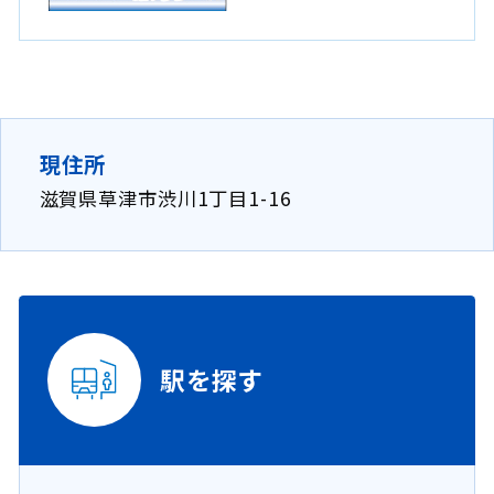
ウ
イ
ン
ド
ウ
で
現住所
開
滋賀県草津市渋川1丁目1-16
き
ま
す
。
駅を探す