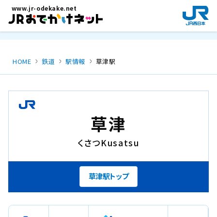
メインコンテンツにスキップ
www.jr-odekake.net
新
規
ウ
イ
ン
HOME
鉄道
駅情報
草津駅
ド
ウ
で
開
き
草津
ま
す
くさつ
Kusatsu
。
草津駅トップ