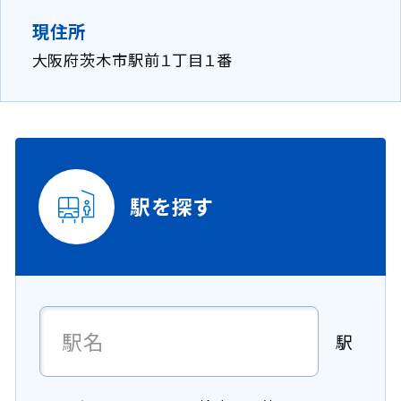
き
き
で
現住所
ま
ま
開
す
す
大阪府茨木市駅前１丁目１番
き
。
。
ま
す
。
駅を探す
駅