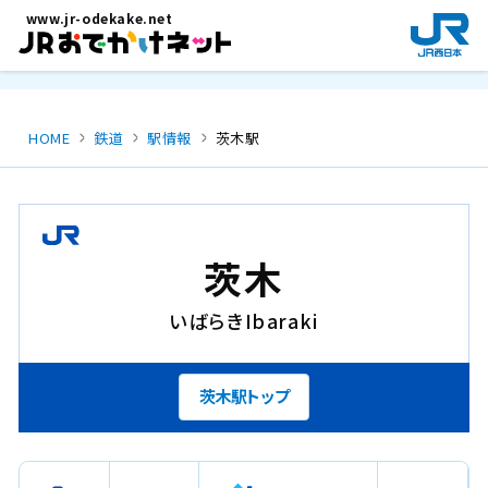
メインコンテンツにスキップ
www.jr-odekake.net
新
規
ウ
イ
ン
HOME
鉄道
駅情報
茨木駅
ド
ウ
で
開
き
茨木
ま
す
いばらき
Ibaraki
。
茨木駅トップ