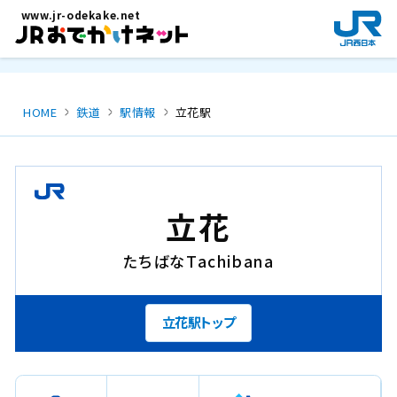
メインコンテンツにスキップ
www.jr-odekake.net
新
規
ウ
イ
ン
HOME
鉄道
駅情報
立花駅
ド
ウ
で
開
き
立花
ま
す
たちばな
Tachibana
。
立花駅トップ