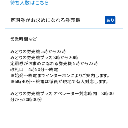
新
待ち人数はこちら
規
ウ
定期券がお求めになれる券売機
あり
イ
ン
ド
営業時間など：
ウ
で
みどりの券売機 5時から23時
開
みどりの券売機プラス 8時から20時
定期券がお求めになれる券売機 5時から23時
き
改札口 4時50分～終電
ま
※始発～終電までインターホンによりご案内します。
す
※6時40分～終電は係員が現地で有人対応します。
。
みどりの券売機プラス オペレーター対応時間 8時00
分から20時00分