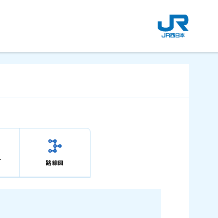
新
規
ウ
イ
ン
ド
ウ
で
開
き
ま
す
。
ー
路線図