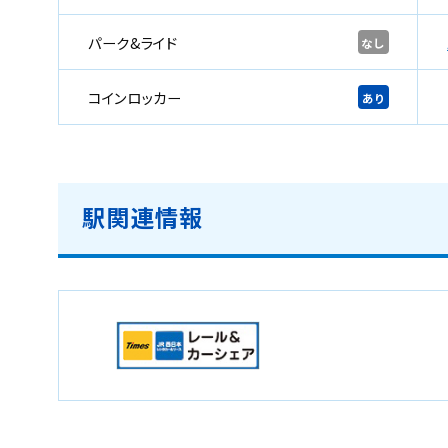
パーク&ライド
なし
コインロッカー
あり
駅関連情報
新
規
ウ
イ
ン
ド