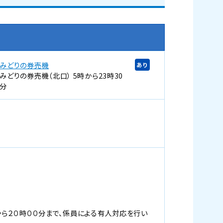
みどりの券売機
あり
みどりの券売機（北口） 5時から23時30
分
から２０時００分まで、係員による有人対応を行い