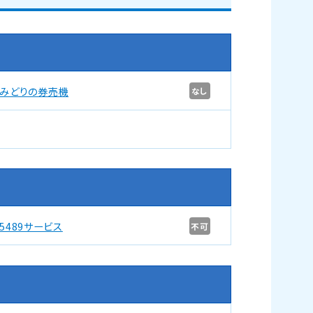
みどりの券売機
なし
5489サービス
不可