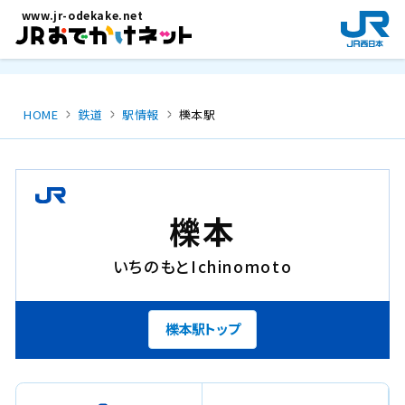
メインコンテンツにスキップ
www.jr-odekake.net
新
規
ウ
イ
ン
HOME
鉄道
駅情報
櫟本駅
ド
ウ
で
開
き
櫟本
ま
す
いちのもと
Ichinomoto
。
櫟本駅トップ