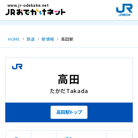
メインコンテンツにスキップ
www.jr-odekake.net
新
規
ウ
イ
ン
HOME
鉄道
駅情報
高田駅
ド
ウ
で
開
き
高田
ま
す
たかだ
Takada
。
高田駅トップ