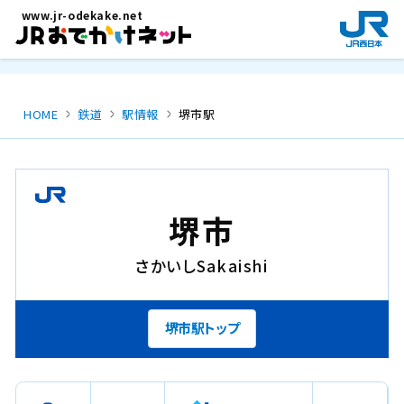
メインコンテンツにスキップ
www.jr-odekake.net
新
規
ウ
イ
ン
HOME
鉄道
駅情報
堺市駅
ド
ウ
で
開
き
堺市
ま
す
さかいし
Sakaishi
。
堺市駅トップ