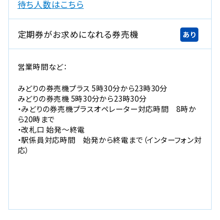
新
待ち人数はこちら
規
ウ
定期券がお求めになれる券売機
あり
イ
ン
ド
営業時間など：
ウ
で
みどりの券売機プラス 5時30分から23時30分
開
みどりの券売機 5時30分から23時30分
・みどりの券売機プラスオペレーター対応時間 8時か
き
ら20時まで
ま
・改札口 始発～終電
す
・駅係員対応時間 始発から終電まで（インターフォン対
。
応）