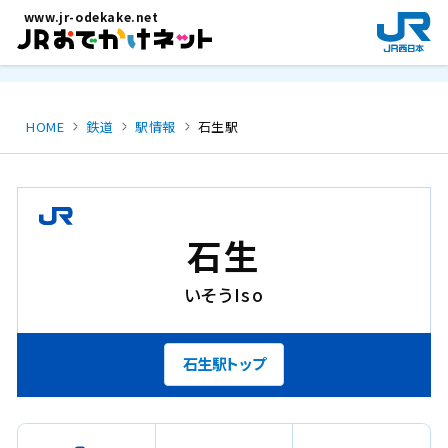
メインコンテンツにスキップ
www.jr-odekake.net
新
規
ウ
イ
ン
HOME
鉄道
駅情報
石生駅
ド
ウ
で
開
き
石生
ま
す
いそう
Iso
。
石生駅トップ