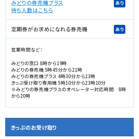
ド
みどりの券売機プラス
あり
ウ
新
待ち人数はこちら
で
規
開
ウ
定期券がお求めになれる券売機
あり
き
イ
ま
ン
す
ド
営業時間など：
。
ウ
で
みどりの窓口 8時から19時
開
みどりの券売機 5時45分から21時
みどりの券売機プラス 4時30分から23時
き
きっぷ受け取り専用機 5時10分から23時10分
ま
※みどりの券売機プラスのオペレーター対応時間 8時
す
から20時
。
きっぷのお受け取り