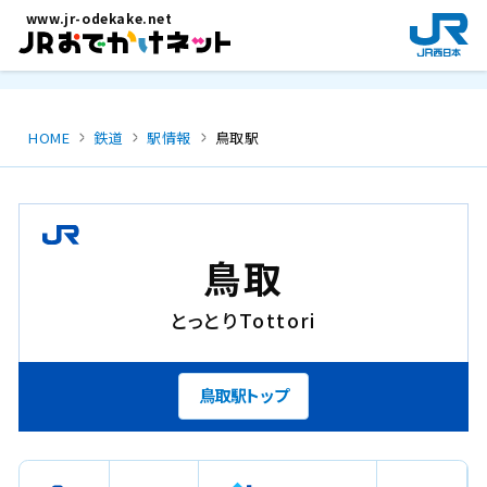
メインコンテンツにスキップ
www.jr-odekake.net
新
規
ウ
イ
ン
HOME
鉄道
駅情報
鳥取駅
ド
ウ
で
開
き
鳥取
ま
す
とっとり
Tottori
。
鳥取駅トップ