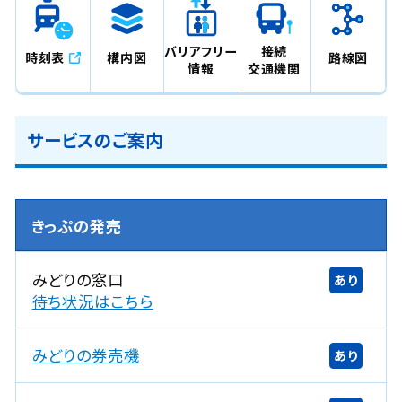
バリアフリー
接続
時刻表
構内図
路線図
情報
交通機関
サービスのご案内
きっぷの発売
みどりの窓口
あり
新
待ち状況はこちら
規
ウ
みどりの券売機
あり
イ
ン