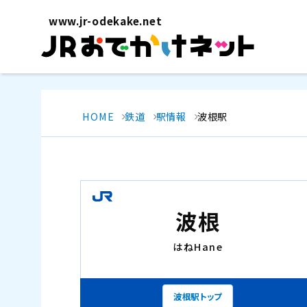
www.jr-odekake.net
HOME
鉄道
駅情報
波根駅
波根
はね
Hane
波根駅トップ