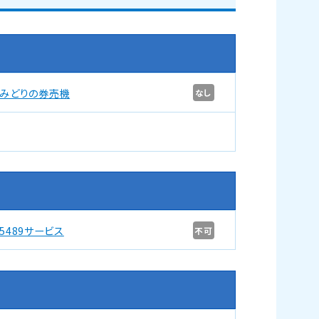
みどりの券売機
なし
5489サービス
不可