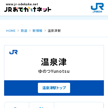
メインコンテンツにスキップ
www.jr-odekake.net
新
規
ウ
イ
ン
HOME
鉄道
駅情報
温泉津駅
ド
ウ
で
開
き
温泉津
ま
す
ゆのつ
Yunotsu
。
温泉津駅トップ