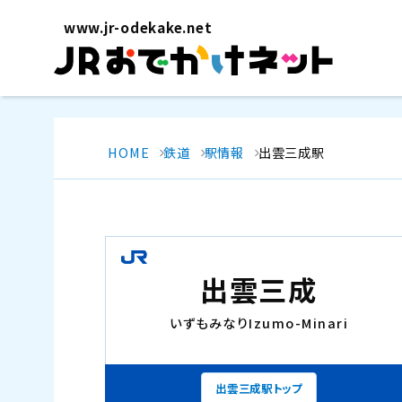
www.jr-odekake.net
HOME
鉄道
駅情報
出雲三成駅
出雲三成
いずもみなり
Izumo-Minari
出雲三成駅トップ