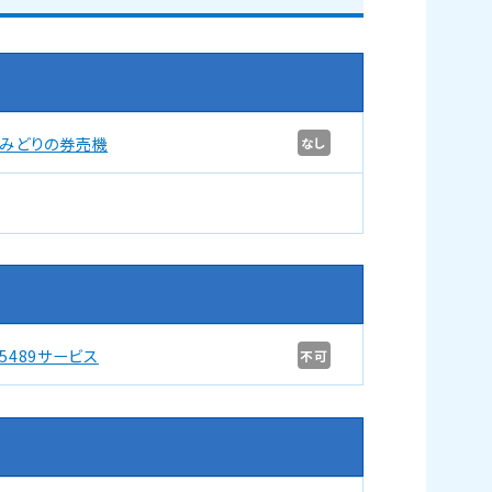
みどりの券売機
なし
5489サービス
不可