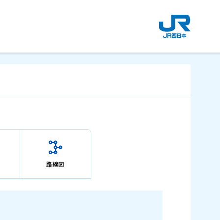
新
規
ウ
イ
ン
ド
ウ
で
開
き
ま
す
。
路線図