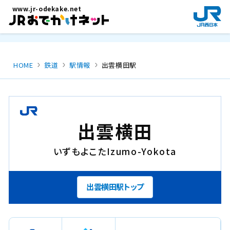
メインコンテンツにスキップ
www.jr-odekake.net
新
規
ウ
イ
ン
HOME
鉄道
駅情報
出雲横田駅
ド
ウ
で
開
き
出雲横田
ま
す
いずもよこた
Izumo-Yokota
。
出雲横田駅トップ