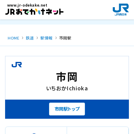
メインコンテンツにスキップ
www.jr-odekake.net
新
規
ウ
イ
ン
HOME
鉄道
駅情報
市岡駅
ド
ウ
で
開
き
市岡
ま
す
いちおか
Ichioka
。
市岡駅トップ