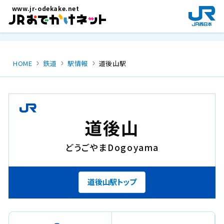
メインコンテンツにスキップ
www.jr-odekake.net
新
規
ウ
イ
ン
HOME
鉄道
駅情報
道後山駅
ド
ウ
で
開
き
道後山
ま
す
どうごやま
Dogoyama
。
道後山駅トップ