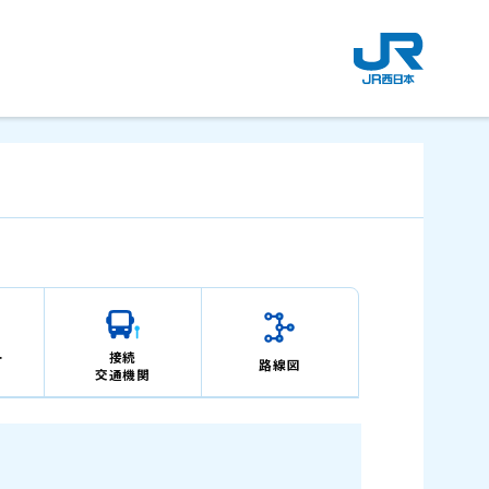
新
規
ウ
イ
ン
ド
ウ
で
開
き
ま
す
。
ー
接続
路線図
交通機関