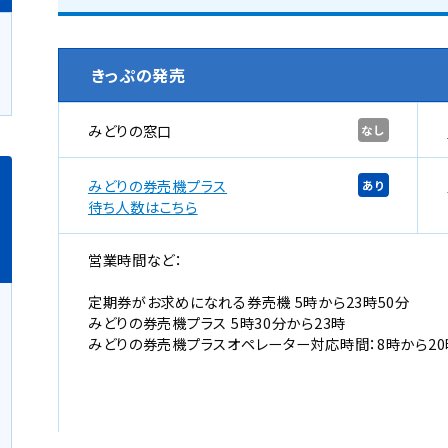
きっぷの発売
みどりの窓口
なし
みどりの券売機プラス
あり
新
待ち人数はこちら
規
ウ
営業時間など：
イ
ン
定期券がお求めになれる券売機 5時から23時50分
ド
みどりの券売機プラス 5時30分から23時
ウ
みどりの券売機プラスオペレーター対応時間：8時から20
で
開
き
ま
す