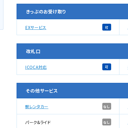
。
きっぷのお受け取り
EXサービス
可
改札口
ICOCA対応
可
その他サービス
駅レンタカー
なし
パーク&ライド
なし