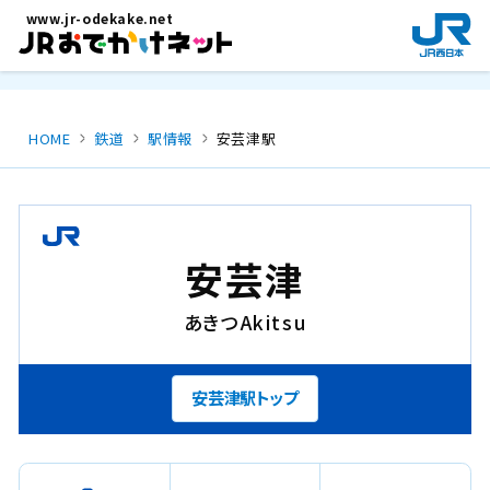
メインコンテンツにスキップ
www.jr-odekake.net
新
規
ウ
イ
ン
HOME
鉄道
駅情報
安芸津駅
ド
ウ
で
開
き
安芸津
ま
す
あきつ
Akitsu
。
安芸津駅トップ