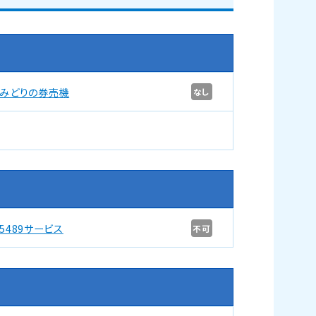
みどりの券売機
なし
5489サービス
不可