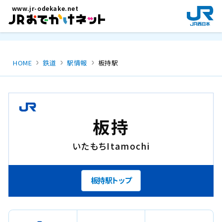
メインコンテンツにスキップ
www.jr-odekake.net
新
規
ウ
イ
ン
HOME
鉄道
駅情報
板持駅
ド
ウ
で
開
き
板持
ま
す
いたもち
Itamochi
。
板持駅トップ