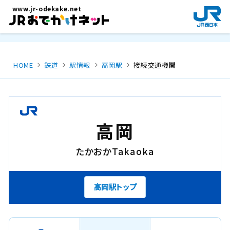
メインコンテンツにスキップ
www.jr-odekake.net
新
規
ウ
イ
ン
HOME
鉄道
駅情報
高岡駅
接続交通機関
ド
ウ
で
開
き
高岡
ま
す
たかおか
Takaoka
。
高岡駅トップ