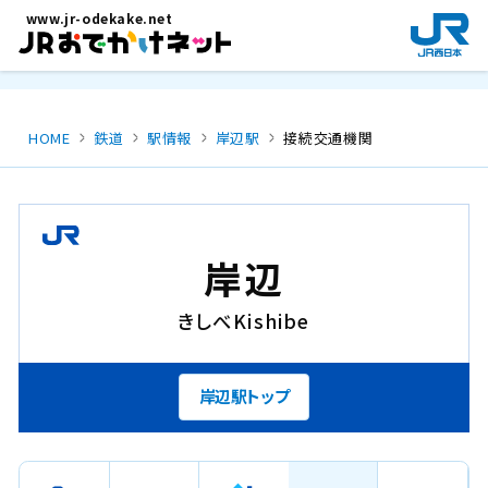
メインコンテンツにスキップ
www.jr-odekake.net
新
規
ウ
イ
ン
HOME
鉄道
駅情報
岸辺駅
接続交通機関
ド
ウ
で
開
き
岸辺
ま
す
きしべ
Kishibe
。
岸辺駅トップ