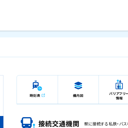
メインコンテンツにスキップ
関
バリアフリ
時刻表
構内図
情報
接続交通機関
駅に接続する私鉄・バス