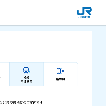
新
規
ウ
イ
ン
ド
ウ
で
開
き
ま
す
。
ー
接続
路線図
交通機関
など
各交通機関のご案内です