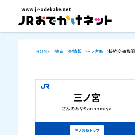
www.jr-odekake.net
HOME
鉄道
駅情報
三ノ宮駅
接続交通機
三ノ宮
さんのみや
Sannomiya
三ノ宮駅トップ