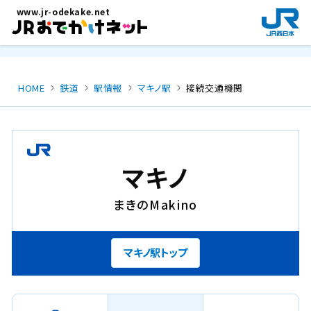
メインコンテンツにスキップ
www.jr-odekake.net
新
規
ウ
イ
ン
HOME
鉄道
駅情報
マキノ駅
接続交通機関
ド
ウ
で
開
き
マキノ
ま
す
まきの
Makino
。
マキノ駅トップ