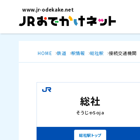
www.jr-odekake.net
HOME
鉄道
駅情報
総社駅
接続交通機関
総社
そうじゃ
Soja
総社駅トップ