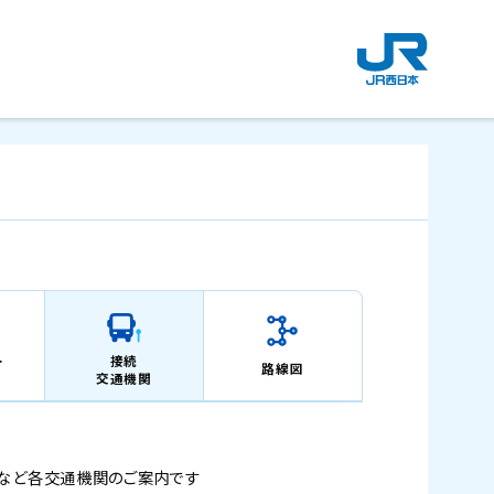
新
規
ウ
イ
ン
ド
ウ
で
開
き
ま
す
。
ー
接続
路線図
交通機関
など
各交通機関のご案内です